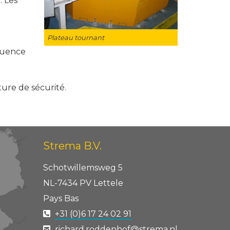
. Les
Plateau tournant
quence
ture de sécurité.
Strema B.V.
Schotwillemsweg 5
NL-7434 PV Lettele
Pays Bas
+31 (0)6 17 24 02 91
richard.roddenhof@strema.nl