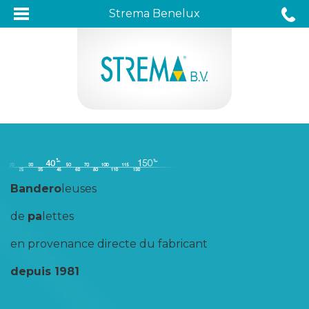
Strema Benelux
Bandero
leuses
de
pa
lettes
en provenance directe du fabricant
depuis 1981