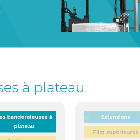
es à plateau
es banderoleuses à
Extensions
plateau
Film supérieures