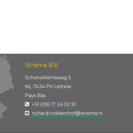
Strema B.V.
Schotwillemsweg 5
NL-7434 PV Lettele
Pays Bas
+31 (0)6 17 24 02 91
richard.roddenhof@strema.nl