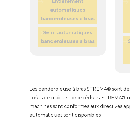
Entièrement
automatiques
banderoleuses a bras
Semi automatiques
banderoleuses a bras
Les banderoleuse à bras STREMA® sont des m
coûts de maintenance réduits. STREMA® ut
machines sont conformes aux directives a
automatiques sont disponibles.