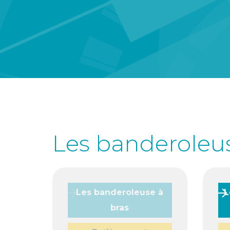
Les banderoleus
Les banderoleuse à
L
bras