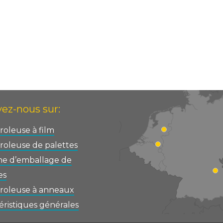
ez-nous sur:
oleuse à film
oleuse de palettes
ne d’emballage de
es
roleuse à anneaux
éristiques générales