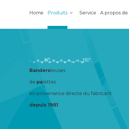
Home
Produits
Service
A propos d
Bandero
leuses
de
pa
lettes
en provenance directe du fabricant
depuis 1981