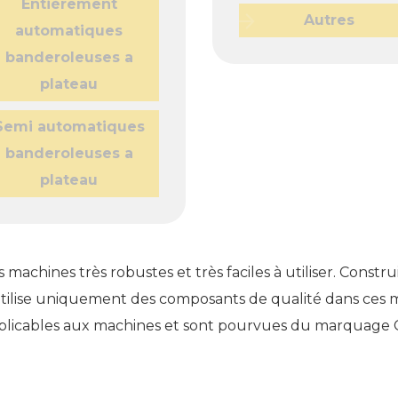
Entièrement
Autres
automatiques
banderoleuses a
plateau
Semi automatiques
banderoleuses a
plateau
achines très robustes et très faciles à utiliser. Constr
ilise uniquement des composants de qualité dans ces m
pplicables aux machines et sont pourvues du marquage 