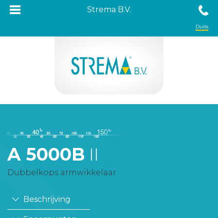
Strema B.V.
Duits
A 5000B
II
Dubbelkops armwikkelaar
Beschrijving