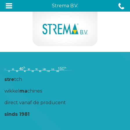
Strema B.V.
stre
tch
wikkel
ma
chines
direct vanaf de producent
sinds 1981