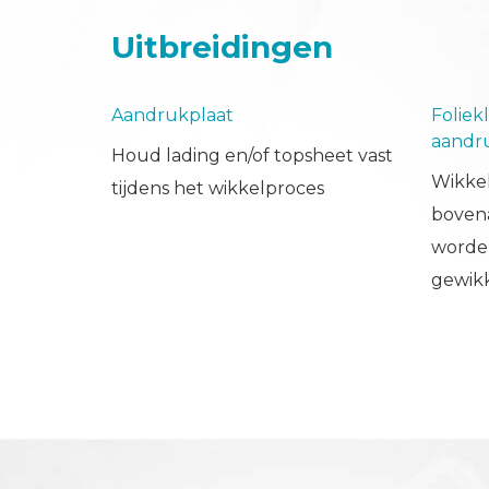
Uitbreidingen
Aandrukplaat
Folie
aandr
Houd lading en/of topsheet vast
Wikkel
tijdens het wikkelproces
bovena
worden
gewik