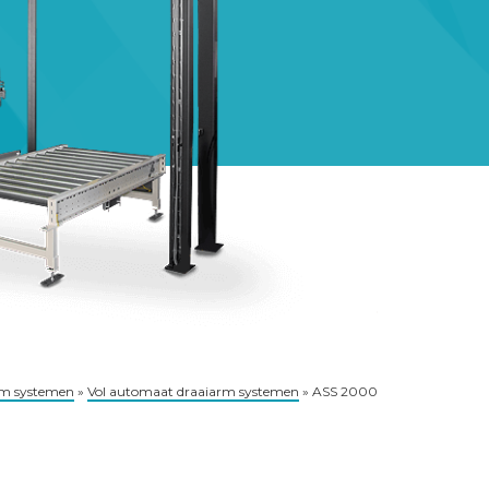
rm systemen
»
Vol automaat draaiarm systemen
»
ASS 2000