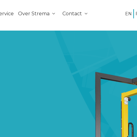
ervice
Over Strema
Contact
EN