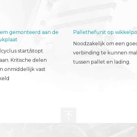
klem gemonteerd aan de
Pallethefunit op wikkelpos
ukplaat
Noodzakelijk om een goe
cyclus start/stopt
verbinding te kunnen m
an. Kritische delen
tussen pallet en lading.
 onmiddellijk vast
keld