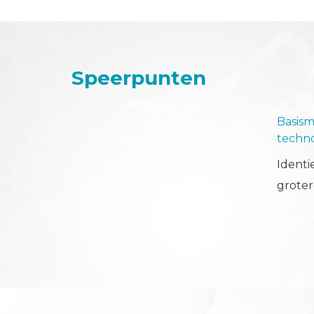
Speerpunten
Basis
techno
Ident
groter